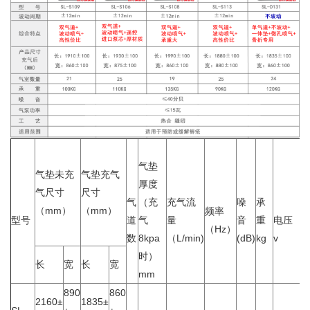
气垫
气垫未充
气垫充气
厚度
气尺寸
尺寸
气
（充
充气流
噪
承
（mm）
（mm）
频率
型号
道
气
量
音
重
电压
（Hz）
数
8kpa
（L/min)
(dB)
kg
v
时）
长
宽
长
宽
mm
890
860
2160±
1835±