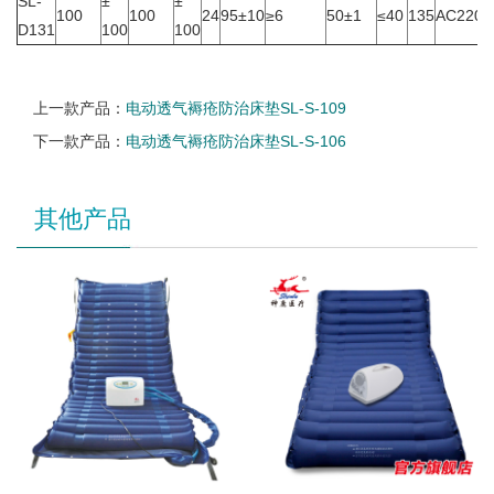
SL-
±
±
100
100
24
95±10
≥6
50±1
≤40
135
AC220±
D131
100
100
上一款产品：
电动透气褥疮防治床垫SL-S-109
下一款产品：
电动透气褥疮防治床垫SL-S-106
其他产品