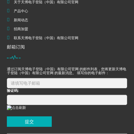
关于天博电子登陆（中国）有限公司官网
产品中心
新闻动态
招商加盟
联系天博电子登陆（中国）有限公司官网
邮箱订阅
通过订阅天博电子登陆（中国）有限公司官网 的邮件列表，您将更新天博电
子登陆（中国）有限公司官网 的最新消息。 填写你的电子邮件：
验证码:
提交