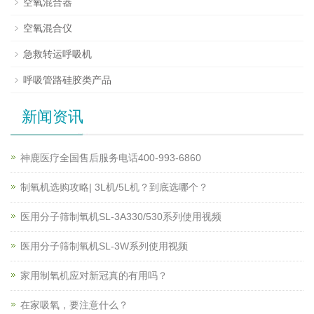
空氧混合器
空氧混合仪
急救转运呼吸机
呼吸管路硅胶类产品
新闻资讯
神鹿医疗全国售后服务电话400-993-6860
制氧机选购攻略| 3L机/5L机？到底选哪个？
医用分子筛制氧机SL-3A330/530系列使用视频
医用分子筛制氧机SL-3W系列使用视频
家用制氧机应对新冠真的有用吗？
在家吸氧，要注意什么？