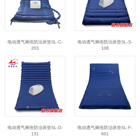
电动透气褥疮防治床垫SL-C-
电动透气褥疮防治床垫SL-S-
203
108
电动透气褥疮防治床垫SL-D-
电动透气褥疮防治床垫SL-F-
131
601