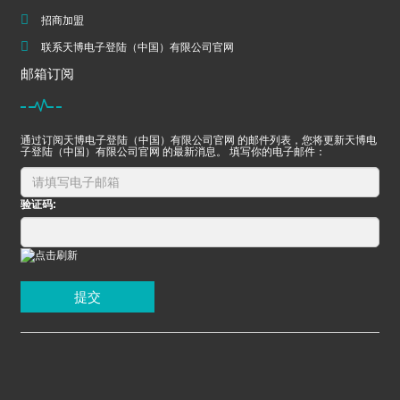
招商加盟
联系天博电子登陆（中国）有限公司官网
邮箱订阅
通过订阅天博电子登陆（中国）有限公司官网 的邮件列表，您将更新天博电
子登陆（中国）有限公司官网 的最新消息。 填写你的电子邮件：
验证码:
提交