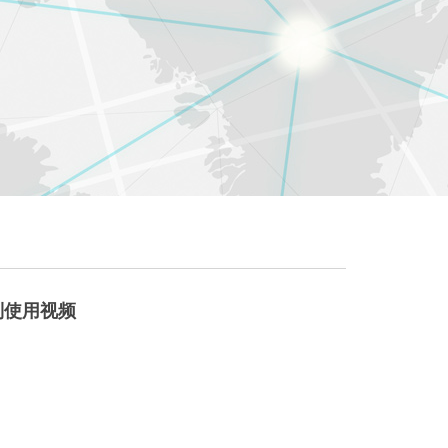
列使用视频