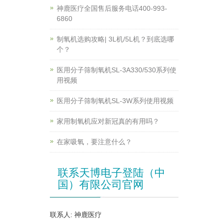
神鹿医疗全国售后服务电话400-993-
6860
制氧机选购攻略| 3L机/5L机？到底选哪
个？
医用分子筛制氧机SL-3A330/530系列使
用视频
医用分子筛制氧机SL-3W系列使用视频
家用制氧机应对新冠真的有用吗？
在家吸氧，要注意什么？
联系天博电子登陆（中
国）有限公司官网
联系人: 神鹿医疗