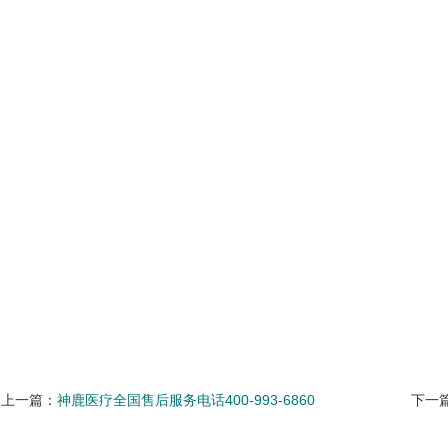
上一篇：
神鹿医疗全国售后服务电话400-993-6860
下一