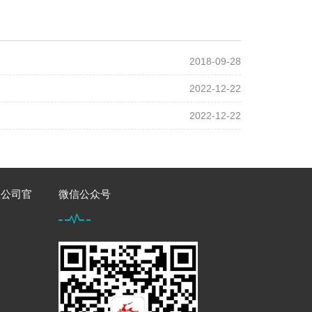
2018-09-28
2022-12-22
2022-12-22
限公司官
微信公众号