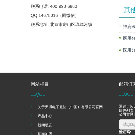
联系电话: 400-993-6860
其
QQ:14675016（同微信）
联系地址: 北京市房山区琉璃河镇
神鹿医
医用分
医用分
网站栏目
邮箱订
通过订阅
关于天博电子登陆（中国）有限公司官网
邮件列表
公司官网
产品中心
新闻动态
验证码:
招商加盟