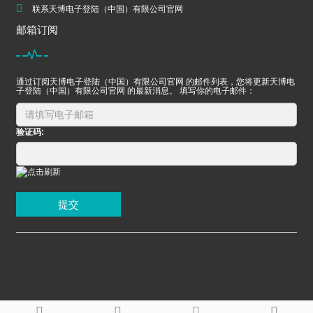
联系天博电子登陆（中国）有限公司官网
邮箱订阅
通过订阅天博电子登陆（中国）有限公司官网 的邮件列表，您将更新天博电
子登陆（中国）有限公司官网 的最新消息。 填写你的电子邮件：
验证码:
提交